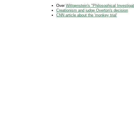
Over
Wittgenstein's "Philosophical Investiga
Creationism and judge Overton's decision
CNN article about the 'monkey trial'