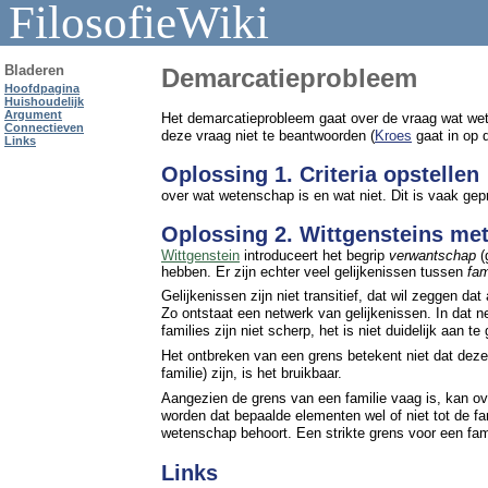
FilosofieWiki
Bladeren
Demarcatieprobleem
Hoofdpagina
Huishoudelijk
Argument
Het demarcatieprobleem gaat over de vraag wat wete
Connectieven
deze vraag niet te beantwoorden (
Kroes
gaat in op d
Links
Oplossing 1. Criteria opstellen
over wat wetenschap is en wat niet. Dit is vaak gep
Oplossing 2. Wittgensteins me
Wittgenstein
introduceert het begrip
verwantschap
(
hebben. Er zijn echter veel gelijkenissen tussen
fam
Gelijkenissen zijn niet transitief, dat wil zeggen da
Zo ontstaat een netwerk van gelijkenissen. In dat n
families zijn niet scherp, het is niet duidelijk aan t
Het ontbreken van een grens betekent niet dat deze
familie) zijn, is het bruikbaar.
Aangezien de grens van een familie vaag is, kan ove
worden dat bepaalde elementen wel of niet tot de fa
wetenschap behoort. Een strikte grens voor een famil
Links