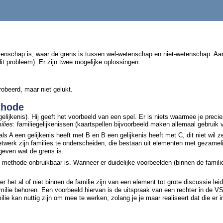
nschap is, waar de grens is tussen wel-wetenschap en niet-wetenschap. Aange
it probleem). Er zijn twee mogelijke oplossingen.
robeerd, maar niet gelukt.
thode
gelijkenis). Hij geeft het voorbeeld van een spel. Er is niets waarmee je prec
ilies
: familiegelijkenissen (kaartspellen bijvoorbeeld maken allemaal gebruik 
t als A een gelijkenis heeft met B en B een gelijkenis heeft met C, dit niet wil 
etwerk zijn families te onderscheiden, die bestaan uit elementen met gezamel
e geven wat de grens is.
 methode onbruikbaar is. Wanneer er duidelijke voorbeelden (binnen de famili
r het al of niet binnen de familie zijn van een element tot grote discussie l
milie behoren. Een voorbeeld hiervan is de uitspraak van een rechter in de VS 
ie kan nuttig zijn om mee te werken, zolang je je maar realiseert dat die er in 