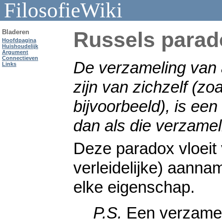
FilosofieWiki
Russels parad
Bladeren
Hoofdpagina
Huishoudelijk
Argument
Connectieven
De verzameling van 
Links
zijn van zichzelf (z
bijvoorbeeld), is ee
dan als die verzamel
Deze paradox vloeit v
verleidelijke) aanna
elke eigenschap.
P.S.
Een verzameli