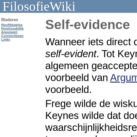
FilosofieWiki
Self-evidence
Bladeren
Hoofdpagina
Huishoudelijk
Argument
Connectieven
Wanneer iets direct du
Links
self-evident
. Tot Ke
algemeen geaccepteer
voorbeeld van
Argu
voorbeeld.
Frege wilde de wisk
Keynes wilde dat do
waarschijnlijkheidsre