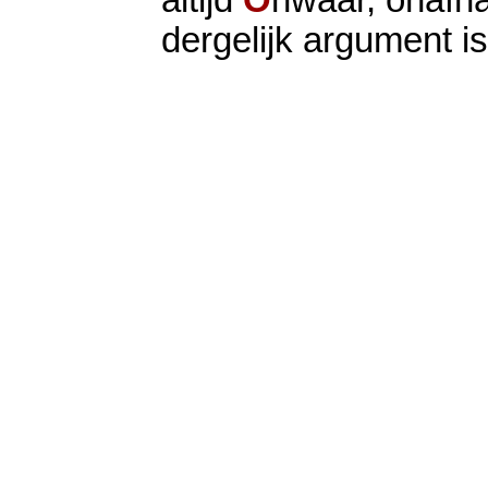
altijd
O
nwaar, onafha
dergelijk argument is