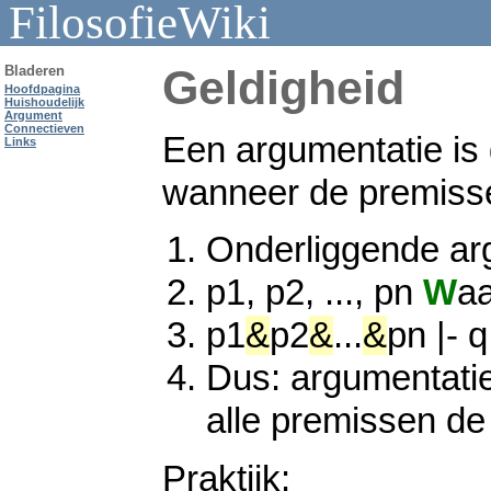
FilosofieWiki
Geldigheid
Bladeren
Hoofdpagina
Huishoudelijk
Argument
Connectieven
Een argumentatie is g
Links
wanneer de premis
Onderliggende ar
p1, p2, ..., pn
W
a
p1
&
p2
&
...
&
pn
|-
q
Dus: argumentatie
alle premissen de 
Praktijk: