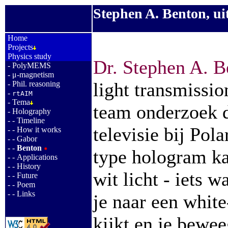
Stephen A. Benton, u
_
Home
Projects
Physics study
Dr. Stephen A. B
-
PolyMEMS
-
μ-magnetism
light transmissio
-
Phil. reasoning
-
rtAIM
-
Tema
team onderzoek d
-
Holography
- -
Timeline
televisie bij Pol
- -
How it works
- -
Gabor
- -
Benton
type hologram k
- -
Applications
- -
History
wit licht - iets 
- -
Future
- -
Poem
- -
Links
je naar een whit
kijkt en je bewee