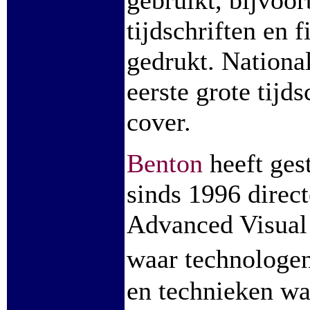
gebruikt, bijvoo
tijdschriften e
gedrukt. Nationa
eerste grote tijd
cover.
Benton
heeft ges
sinds 1996 direc
Advanced Visual 
waar technologen
en technieken w