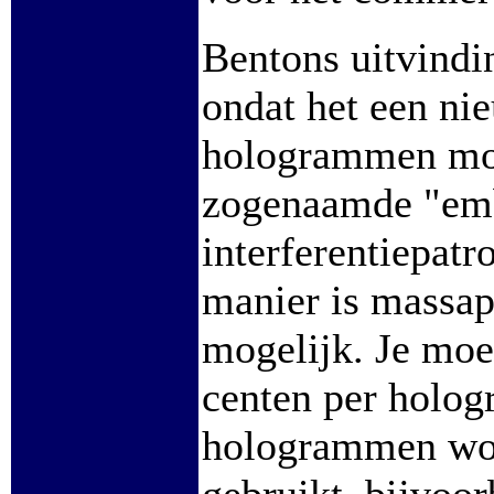
Bentons uitvindi
ondat het een ni
hologrammen mog
zogenaamde "emb
interferentiepatr
manier is massapr
mogelijk. Je moe
centen per holo
hologrammen wor