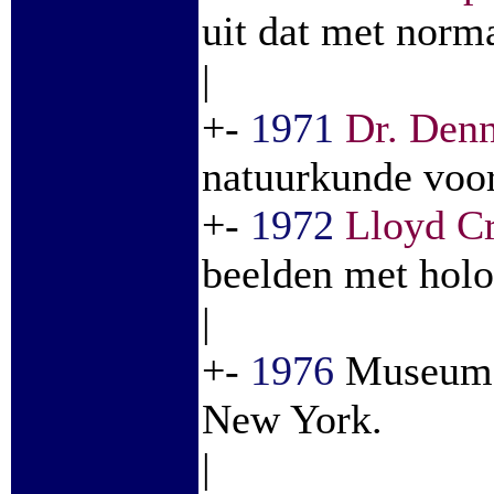
uit dat met norma
|
+-
1971
Dr. Den
natuurkunde voor
+-
1972
Lloyd C
beelden met holo
|
+-
1976
Museum v
New York.
|