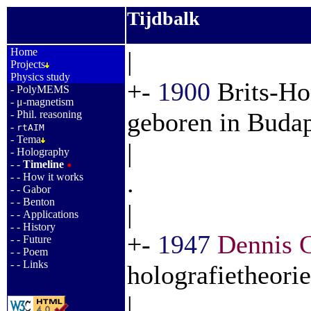
Tijdbalk
_
Home
|
Projects
Physics study
+-
1900
Brits-Ho
-
PolyMEMS
-
μ-magnetism
geboren in Budap
-
Phil. reasoning
-
rtAIM
-
Tema
|
-
Holography
- -
Timeline
.
- -
How it works
- -
Gabor
- -
Benton
|
- -
Applications
- -
History
+-
1947
Dennis 
- -
Future
- -
Poem
- -
Links
holografietheorie
|