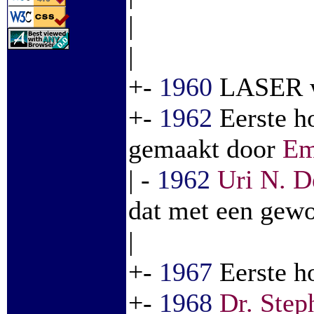
|
|
+-
1960
LASER w
+-
1962
Eerste h
gemaakt door
Em
| -
1962
Uri N. D
dat met een gew
|
+-
1967
Eerste h
+-
1968
Dr. Step