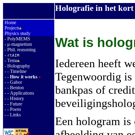
Holografie in het kort
_
Home
Projects
Physics study
Wat is holog
-
PolyMEMS
-
μ-magnetism
-
Phil. reasoning
-
rtAIM
Iedereen heeft w
-
Tema
-
Holography
- -
Timeline
Tegenwoordig is 
- -
How it works
- -
Gabor
bankpas of cred
- -
Benton
- -
Applications
- -
History
beveiligingsholo
- -
Future
- -
Poem
- -
Links
Een hologram is 
afbeelding van ee