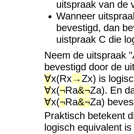
uitspraak van de
Wanneer uitspraak
bevestigd, dan be
uistpraak C die lo
Neem de uitspraak "
bevestigd door de ui
∀
x(Rx
→
Zx) is logis
∀
x(
¬
Ra
&
¬
Za). En d
∀
x(
¬
Ra
&
¬
Za) beves
Praktisch betekent di
logisch equivalent i