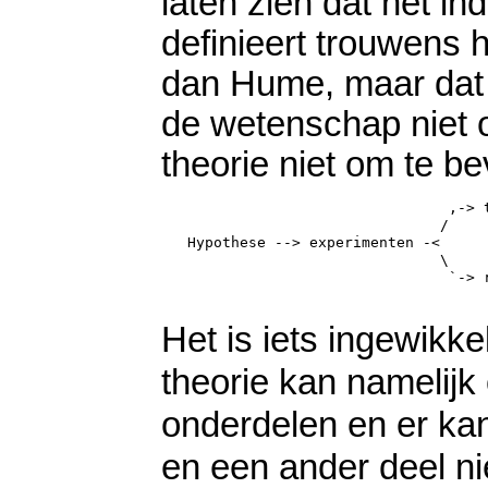
laten zien dat het i
definieert trouwens 
dan Hume, maar dat te
de wetenschap niet o
theorie niet om te b
                                 ,-> t
                                /     
   Hypothese --> experimenten -<

                                \

                                 `-> r
Het is iets ingewik
theorie kan namelijk 
onderdelen en er kan
en een ander deel nie