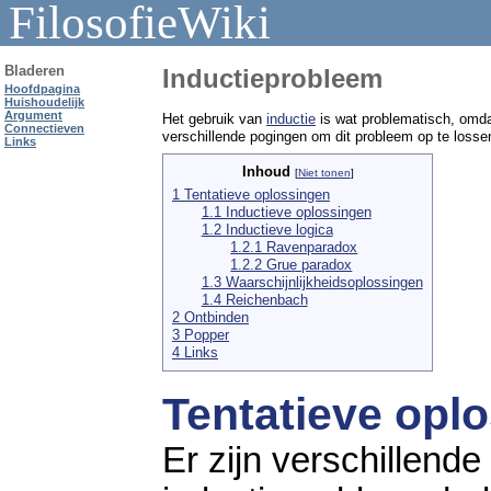
FilosofieWiki
Bladeren
Inductieprobleem
Hoofdpagina
Huishoudelijk
Argument
Het gebruik van
inductie
is wat problematisch, omdat
Connectieven
verschillende pogingen om dit probleem op te loss
Links
Inhoud
[
Niet tonen
]
1 Tentatieve oplossingen
1.1 Inductieve oplossingen
1.2 Inductieve logica
1.2.1 Ravenparadox
1.2.2 Grue paradox
1.3 Waarschijnlijkheidsoplossingen
1.4 Reichenbach
2 Ontbinden
3 Popper
4 Links
Tentatieve opl
Er zijn verschillende